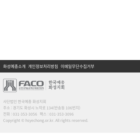
화성예총소개
개인정보처리방침
이메일무단수집거부
사단법인 한국예총 화성지회
주소 : 경기도 화성시 노작로 134(반송동 106번지)
전화 : 031-353-3056
팩스 : 031-353-3096
Copyright © hsyechong.or.kr. All rights reserved.