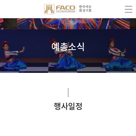
예총소식
행사일정