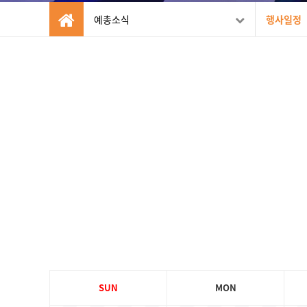
예총소식
행사일정
SUN
MON