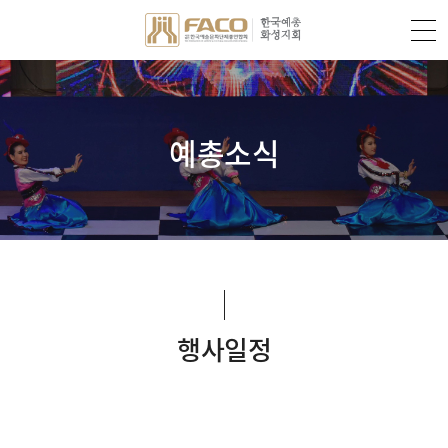
예총소식
행사일정