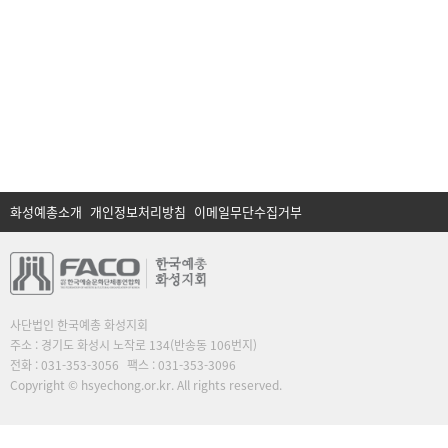
화성예총소개
개인정보처리방침
이메일무단수집거부
사단법인 한국예총 화성지회
주소 : 경기도 화성시 노작로 134(반송동 106번지)
전화 : 031-353-3056
팩스 : 031-353-3096
Copyright © hsyechong.or.kr. All rights reserved.