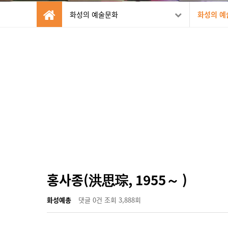
화성의 예술문화
화성의 예
홍사종(洪思琮, 1955～ )
화성예총
댓글
0건
조회
3,888회