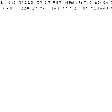
섬 그리고 섬｣이 당선되었다. 등단 이후 무용극 ｢한두레｣, ｢비둘기만 날아가다
며 그 외에도 무용평론 등을 쓰기도 하였다. 서신면 용두리에서 출생하였으며 