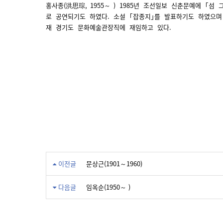
홍사종(洪思琮, 1955～ ) 1985년 조선일보 신춘문예에 ｢
로 공연되기도 하였다. 소설 ｢잡종지｣를 발표하기도 하였으
재 경기도 문화예술관장직에 재임하고 있다.
이전글
문상근(1901～1960)
다음글
임옥순(1950～ )