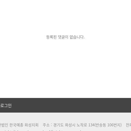
등록된 댓글이 없습니다.
자로그인
단법인 한국예총 화성지회
주소 : 경기도 화성시 노작로 134(반송동 106번지)
전화