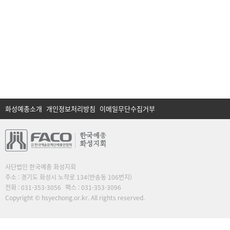
화성예총소개
개인정보처리방침
이메일무단수집거부
사단법인 한국예총 화성지회
주소 : 경기도 화성시 노작로 134(반송동 106번지)
전화 : 031-353-3056
팩스 : 031-353-3096
Copyright © hsyechong.or.kr. All rights reserved.