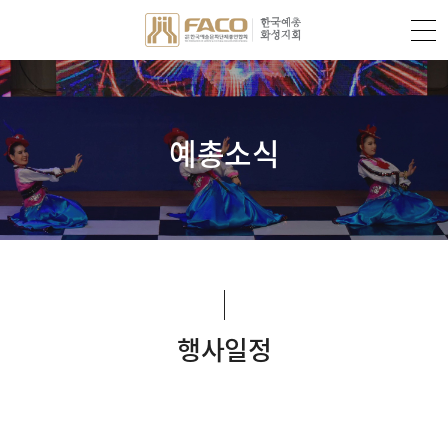
예총소식
행사일정