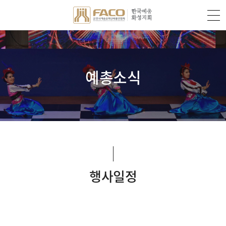
예총소식
행사일정