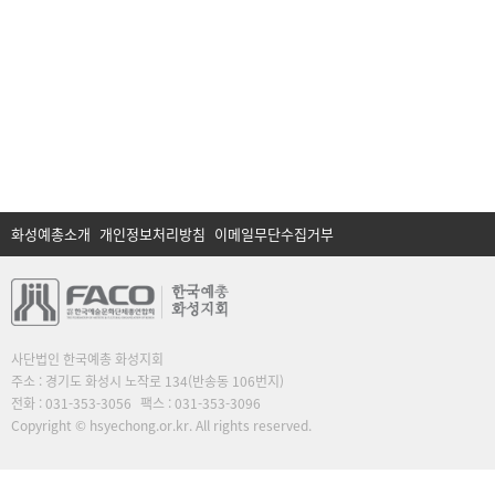
화성예총소개
개인정보처리방침
이메일무단수집거부
사단법인 한국예총 화성지회
주소 : 경기도 화성시 노작로 134(반송동 106번지)
전화 : 031-353-3056
팩스 : 031-353-3096
Copyright © hsyechong.or.kr. All rights reserved.