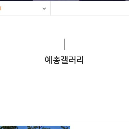
리
예총갤러리