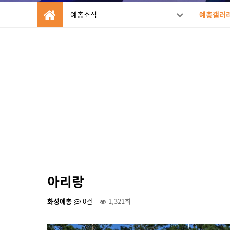
예총소식
예총갤러
아리랑
화성예총
0건
1,321회