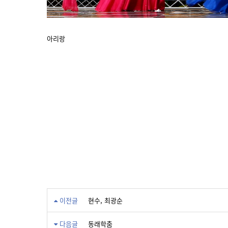
아리랑
이전글
현수, 최광순
다음글
동래학춤