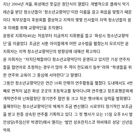
지난
년 겨울
화성에선 뜻깊은 창단식이 열렸다
개별적으로 클래식 악기
2004
,
.
레슨을 받던 청소년들이
청소년교향악단
이란 이름을 걸고 화음을 맞췄기 때문
‘
’
이다
학부모들이 후원회를 결성하고 지역의 몇몇 인사들이 지역 청소년들의 꿈
.
과 미래를 위해 교향악단을 조직했다
.
윤왕로 지휘자
는 처음부터 지금까지 지휘봉을 들고
화성시 청소년교향악
(46)
‘
단
을 이끌었다
조금은 서툰 아이들에게 어떤 교수법을 펼쳤는지 모르지만 윤
’
.
지휘자는 지역 청소년교향악단의 방향성에 대해선 확고하다
.
윤 지휘자는
자치단체들마다 청소년교향악단이 운영되고 있지만 기성 연주자
“
들을 협연자로 초청하는 경우가 많아 주
객이 전도돼기 일쑤
라며
학생들을 위
·
”
“
한 연주와 교육이 그 중심에 서야한다
고 말했다
”
.
그동안 청소년교향악단은 연간
회 안팎의 연주활동을 펼쳤다
도내에서도
번
10
.
4
째로 면적이 넓은 화성 곳곳의 초등학교를 찾아다니며 연주했고 정조효행문화제
개막연주와 난파합창단 정기연주 협연 등 크고 작은 행사에서 실력을 발휘했다
.
올해부터는 청소년교향악단의 체계가 조금 변신했다
시로부터 정기적인 보조금
.
을 받고 한층 성숙된 연주를 기획하고 있다
그 첫 행사가 오는
일 오후
시 발
.
15
8
안성당
주임신부 박경민
에서 열리는
발안 성프란치스코 하비에르 성당
신년음
(
)
‘
’
악회
.