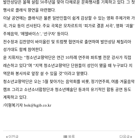
발안성당은 올해 설립
주년을 맞아 다채로운 문화행사를 기획하고 있다
그 첫
50
.
행사로 클래식 향연을 마련했다
.
이날 공연에는 클래식은 물론 일반인들이 쉽게 감상할 수 있는 영화 주제가와 가
곡
가요 등이 선사된다
주요 곡목은 모차르트의
피가로 결혼 서곡
영화
괴물
,
.
‘
’,
‘
’
주제음악
에델바이스
선구자
등이다
, ’
’, ‘
’
.
전수정과 김찬양이 바이올린 및 트럼펫 협연자로 출연하며 발안성당 체칠리아
성가대도 함께 참여한다
.
윤 지휘자는
청소년교향악단은 연간
차례 연주와 파트별 전문 강사가 직접
“
10
레슨하고 있다
며
지역 청소년교향악단 단원들이 성인이 됐을 때 누구보다 지
”
“
역문화 봉사자로 앞장 설 수 있을 것
이라고 말했다
”
.
청소년교향악단은 오는
월 찾아가는 음악회를 비롯
정기연주회
여름
겨울음악
5
,
,
·
캠프 그리고 소년소녀합창단과 청소년예술단 등과의 유기적인 합동 공연 등도
계획하고 있다
.
이형복기자
/
bok@kgib.co.kr
이전글
목록
다음글