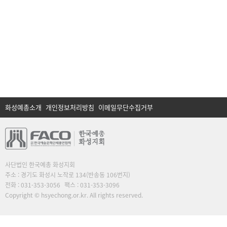
화성예총소개
개인정보처리방침
이메일무단수집거부
사단법인 한국예총 화성지회
주소 : 경기도 화성시 노작로 134(반송동 106번지)
전화 : 031-353-3056
팩스 : 031-353-3096
Copyright © hsyechong.or.kr. All rights reserved.